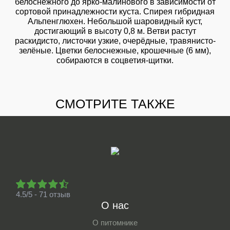
белоснежного до ярко-малинового в зависимости от
сортовой принадлежности куста. Спирея гибридная
Альпенглюхен. Небольшой шаровидный куст,
достигающий в высоту 0,8 м. Ветви растут
раскидисто, листочки узкие, очерёдные, травянисто-
зелёные. Цветки белоснежные, крошечные (6 мм),
собираются в соцветия-щитки.
СМОТРИТЕ ТАКЖЕ
4.5/5 - 71 отзыв
О нас
О питомнике