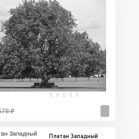
Платан
578 ₽
Платан Западный