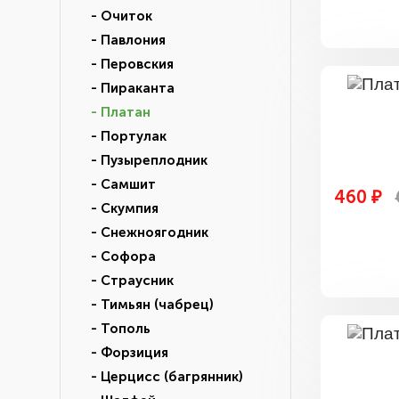
- Очиток
- Павлония
- Перовския
- Пираканта
- Платан
- Портулак
- Пузыреплодник
- Самшит
460 ₽
- Скумпия
- Снежноягодник
- Софора
- Страусник
- Тимьян (чабрец)
- Тополь
- Форзиция
- Церцисс (багрянник)