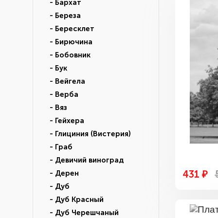
- Бархат
- Береза
- Бересклет
- Бирючина
- Бобовник
- Бук
- Вейгела
- Верба
- Вяз
- Гейхера
- Глициния (Вистерия)
- Граб
- Девичий виноград
431 ₽
- Дерен
- Дуб
- Дуб Красный
- Дуб Черешчаный