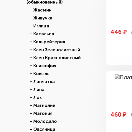
(обыкновенный)
- Жасмин
- Живучка
- Иглица
446 ₽
- Катальпа
- Кельрейтерия
- Клен Зеленолистный
- Клен Краснолистный
- Книфофия
- Ковыль
- Лапчатка
- Липа
- Лох
- Магнолии
- Магония
460 ₽
- Молодило
- Овсяница