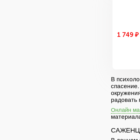
1 749 ₽
В психоло
спасение.
окружения
радовать 
Онлайн маг
материала
САЖЕНЦ