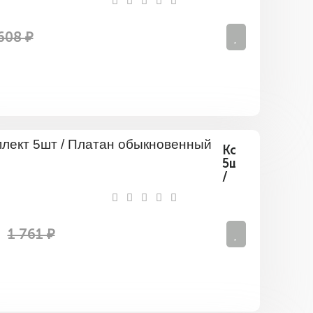
608 ₽
Комплект
5шт
/
Платан
обыкновенны
1 761 ₽