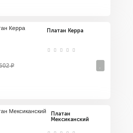
Платан Керра
602 ₽
Платан
Мексиканский