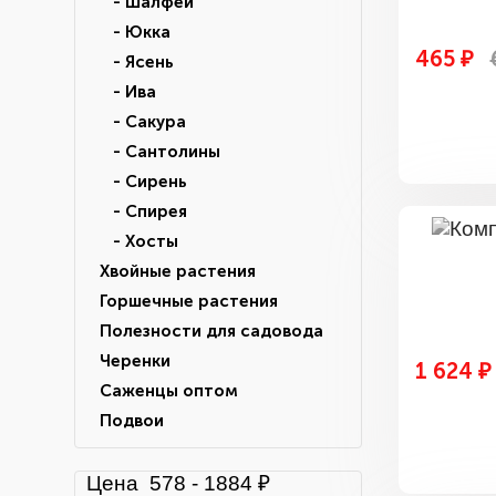
- Шалфей
- Юкка
465 ₽
- Ясень
- Ива
- Сакура
- Сантолины
- Сирень
- Спирея
- Хосты
Хвойные растения
Горшечные растения
Полезности для садовода
Черенки
1 624 ₽
Саженцы оптом
Подвои
Цена
578
-
1884
₽