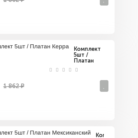
Комплект
5шт /
Платан
Керра
1 862 ₽
Комплект