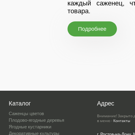
каждый саженец, чт
товара.
Подробнее
Каталог
Адрес
Саженцы цветов
Внимание! Закрыто 
Плодово-ягодные деревья
в меню -
Контакты
Ягодные кустарники
Декоративные культуры
г. Ростов-на-Дону,