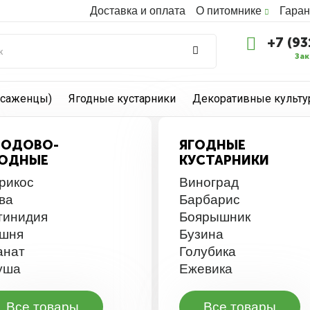
Доставка и оплата
О питомнике
Гаран
+7 (93
Зак
(саженцы)
Ягодные кустарники
Декоративные культ
ЛОДОВО-
ЯГОДНЫЕ
ГОДНЫЕ
КУСТАРНИКИ
рикос
Виноград
ва
Барбарис
тинидия
Боярышник
шня
Бузина
анат
Голубика
уша
Ежевика
Все товары
Все товары